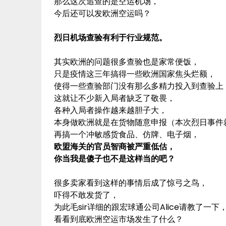
那么这次追查的是空运机场，
今后还可以发欧洲空运吗？
烈日机场查验有利于行业规范。
其实欧洲的问题很多查验也是家常便饭，
只是疫情这三年搞得一些欧洲国家焦头烂额，
使得一些查验部门没有那么多精力投入到查验上
这就让不少新入局者缺乏了敬畏，
各种入局者操作越来越胆子大，
本身做欧洲就是在货物随意申报（本次烈日事件
再搞一个冲敏感货食品、仿牌、电子烟，
欧盟海关的官员智商被严重低估，
你当我是傻子也不是这样当的吧？
很多卖家看到这样的事情后成了惊弓之鸟，
吓得不敢发货了，
为此毛sir详细的跟宏球通公司Alice请教了一下
看看到底欧洲空运市场发生了什么？