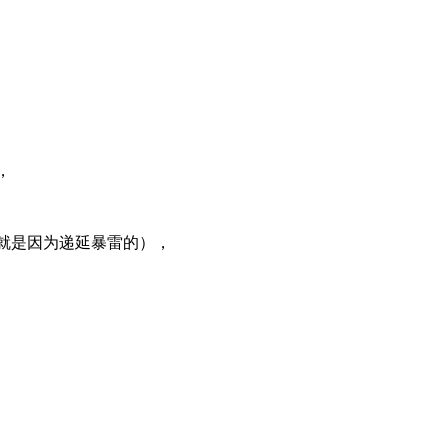
，
就是因为递延暴雷的），
，