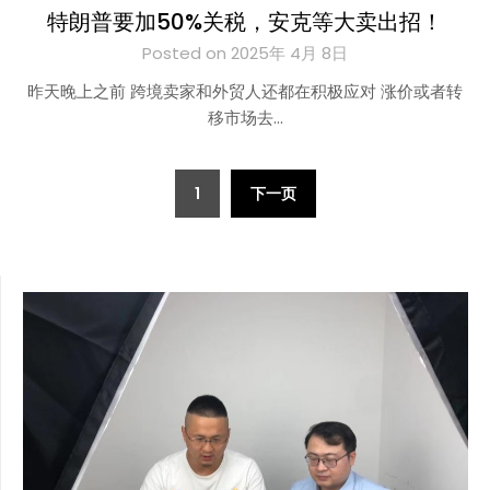
特朗普要加50%关税，安克等大卖出招！
Posted on 2025年 4月 8日
昨天晚上之前 跨境卖家和外贸人还都在积极应对 涨价或者转
移市场去…
文
1
下一页
章
分
页