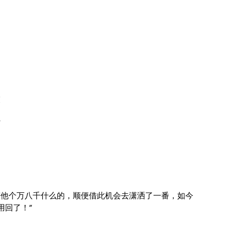
灰
”
赚他个万八千什么的，顺便借此机会去潇洒了一番，如今
用回了！”