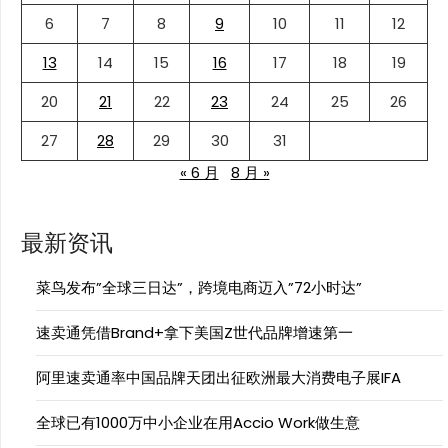
6
7
8
9
10
11
12
13
14
15
16
17
18
19
20
21
22
23
24
25
26
27
28
29
30
31
« 6 月
8 月 »
最新资讯
菜鸟发布”全球三日达”，跨境电商迈入”72小时达”
速卖通凭借Brand+拿下美国Z世代品牌增速第一
阿里速卖通率中国品牌天团出征欧洲最大消费电子展IFA
全球已有1000万中小企业在用Accio Work做生意