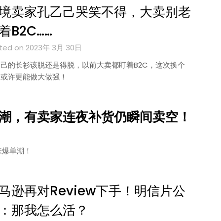
境卖家孔乙己哭笑不得，大卖别老
着B2C……
ted on 2023年 3月 30日
己的长衫该脱还是得脱，以前大卖都盯着B2C，这次换个
路或许更能做大做强！
潮，有卖家连夜补货仍瞬间卖空！
来爆单潮！
马逊再对Review下手！明信片公
：那我怎么活？