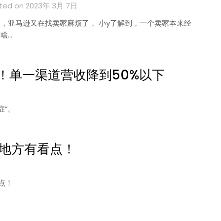
ted on 2023年 3月 7日
，亚马逊又在找卖家麻烦了， 小y了解到，一个卖家本来经
啥…
！单一渠道营收降到50%以下
症”。
地方有看点！
点！