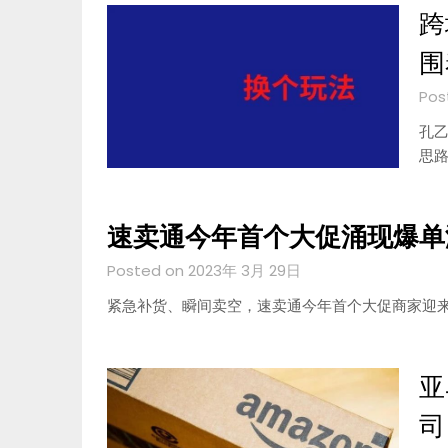
跨
围
Pos
孔乙
思
速卖通今年首个大促涌现爆单
Posted on 2023年 3月 29日
紧急补货、瞬间卖空，速卖通今年首个大促商家迎
亚
司