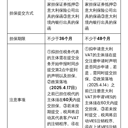
家担保证券抵押②
家担保证券抵押②
意大利保险公司出
意大利保险公司出
担保提交方式
具的保函③意大利
具的保函③意大利
境内银行出具的保
境内银行出具的保
函
函
担保期限
不少于
36个月
不少于
48个月
①拟申请意大利
①拟担任税务代表
VAT的主体须在提
的主体需在提交业
交注册申请时声明
务开始申报时同步
是否同步申请，若
提交第2点中提到
是，需同时提交担
的声明以及担保。
保。②政策落地
②政策落地
（2025.4.14）之
（2025.4.17日）
前已注册意大利
之前已担任税代的
VAT并申请VIES的
注意事项
主体须在
60天
内提
主体须在60天内提
交担保。③若未按
交担保。③若未按
期提交，税局将启
时提交，税局将启
动其代表客户VAT
动VIES注销程序。
的注销程序。④在
④在上述VIES注销