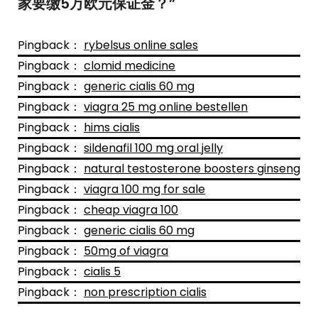
家要缴5万欧元保证金？
”
Pingback：
rybelsus online sales
Pingback：
clomid medicine
Pingback：
generic cialis 60 mg
Pingback：
viagra 25 mg online bestellen
Pingback：
hims cialis
Pingback：
sildenafil 100 mg oral jelly
Pingback：
natural testosterone boosters ginseng
Pingback：
viagra 100 mg for sale
Pingback：
cheap viagra 100
Pingback：
generic cialis 60 mg
Pingback：
50mg of viagra
Pingback：
cialis 5
Pingback：
non prescription cialis