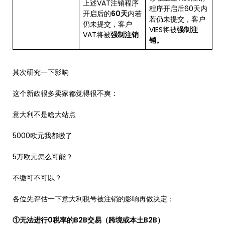
上述VAT注销程序
程序开启后60天内
开启后的
60天
内若
若仍未提交，客户
仍未提交，客户
VIES将被
强制注
VAT将被
强制注销
销。
其次研究一下影响
这个新政很多卖家都觉得很不爽：
意大利不是啥大站点
5000欧元我都缴了
5万欧元怎么可能？
不缴可不可以？
各位先评估一下意大利税号被注销的影响再做决定：
①无法进行0税率的B2B交易（跨境或本土B2B）