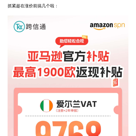
抓紧趁在涨价前搞几个啦：