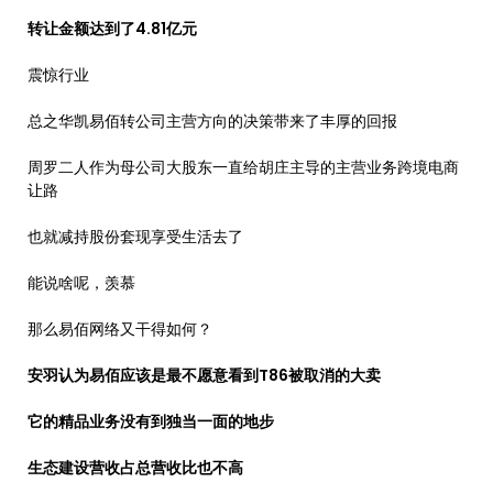
转让金额达到了4.81亿元
震惊行业
总之华凯易佰转公司主营方向的决策带来了丰厚的回报
周罗二人作为母公司大股东一直给胡庄主导的主营业务跨境电商
让路
也就减持股份套现享受生活去了
能说啥呢，羡慕
那么易佰网络又干得如何？
安羽认为易佰应该是最不愿意看到T86被取消的大卖
它的精品业务没有到独当一面的地步
生态建设营收占总营收比也不高