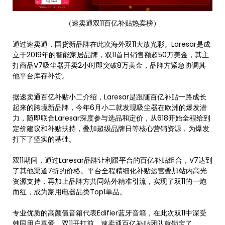
（速卖通双11百亿补贴热卖榜）
通过速卖通，国货新品牌在此次海外双11大放光彩。Laresar是成
立于2019年的智能家居品牌，双11首日销售额超50万美金，其主
打商品V7吸尘器开卖2小时即突破8万美金，品牌方紧急协调其
他平台库存补货。
据速卖通百亿补贴小二介绍，Laresar是跟随百亿补贴一路成长
起来的跨境新品牌，今年6月小二就发现吸尘器在欧洲的爆发潜
力，随即联合Laresar深度参与选品和定价，从618开始全程给到
定价建议和补贴扶持，叠加超级品牌日等核心营销资源，为爆发
打下了坚实的基础。
双11期间，通过Laresar品牌让利跟平台的百亿补贴组合，V7达到
了其他渠道7折的价格。平台全程精细化补贴运营叠加站内高光
资源支持，再加上品牌方共同站外精准引流，实现了双11的一炮
而红，成为家用电器品类Top1单品。
专业优质的高颜值音箱代表Edifier蓝牙音箱，在此次双11中深受
韩国用户喜爱。双11开打前，速卖通百亿补贴团队就锁定了