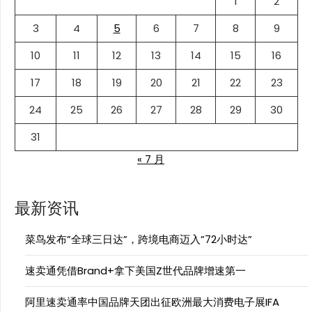
1
2
3
4
5
6
7
8
9
10
11
12
13
14
15
16
17
18
19
20
21
22
23
24
25
26
27
28
29
30
31
« 7 月
最新资讯
菜鸟发布”全球三日达”，跨境电商迈入”72小时达”
速卖通凭借Brand+拿下美国Z世代品牌增速第一
阿里速卖通率中国品牌天团出征欧洲最大消费电子展IFA