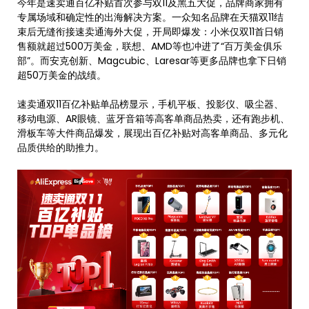
今年是速卖通百亿补贴首次参与双11及黑五大促，品牌商家拥有
专属场域和确定性的出海解决方案。一众知名品牌在天猫双11结
束后无缝衔接速卖通海外大促，开局即爆发：小米仅双11首日销
售额就超过500万美金，联想、AMD等也冲进了“百万美金俱乐
部”。而安克创新、Magcubic、Laresar等更多品牌也拿下日销
超50万美金的战绩。
速卖通双11百亿补贴单品榜显示，手机平板、投影仪、吸尘器、
移动电源、AR眼镜、蓝牙音箱等高客单商品热卖，还有跑步机、
滑板车等大件商品爆发，展现出百亿补贴对高客单商品、多元化
品质供给的助推力。