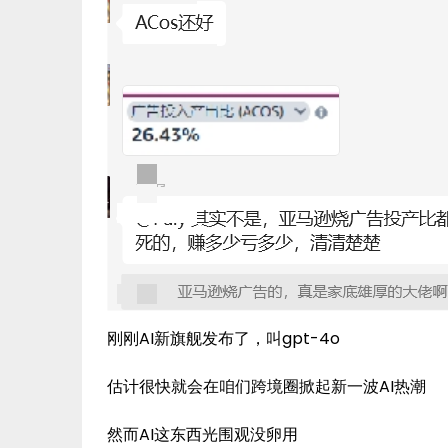
刚刚AI新旗舰发布了，叫gpt-4o
估计很快就会在咱们跨境圈掀起新一波AI热潮
然而AI这东西光围观没卵用