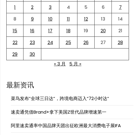
1
2
3
4
5
6
7
8
9
10
11
12
13
14
15
16
17
18
19
20
21
22
23
24
25
26
27
28
29
30
« 3 月
5 月 »
最新资讯
菜鸟发布”全球三日达”，跨境电商迈入”72小时达”
速卖通凭借Brand+拿下美国Z世代品牌增速第一
阿里速卖通率中国品牌天团出征欧洲最大消费电子展IFA