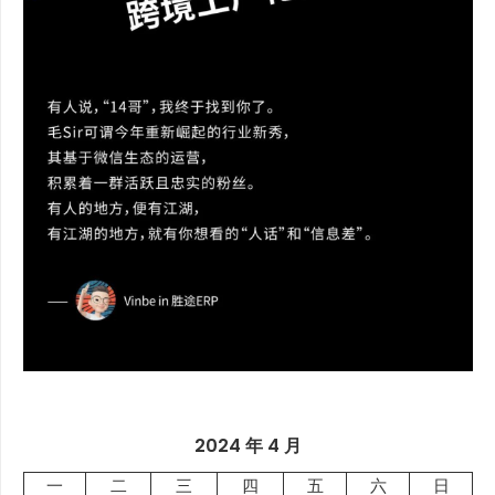
2024 年 4 月
一
二
三
四
五
六
日