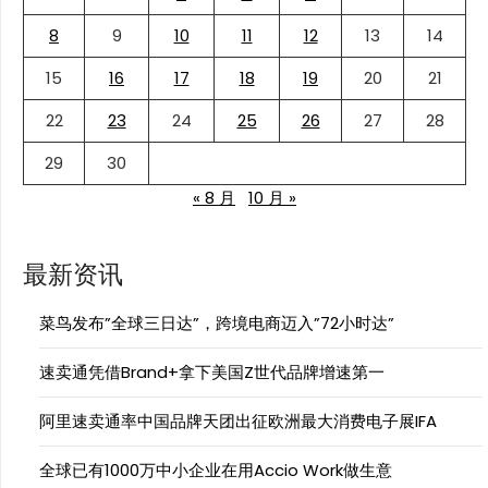
8
9
10
11
12
13
14
15
16
17
18
19
20
21
22
23
24
25
26
27
28
29
30
« 8 月
10 月 »
最新资讯
菜鸟发布”全球三日达”，跨境电商迈入”72小时达”
速卖通凭借Brand+拿下美国Z世代品牌增速第一
阿里速卖通率中国品牌天团出征欧洲最大消费电子展IFA
全球已有1000万中小企业在用Accio Work做生意