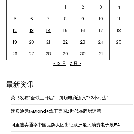
1
2
3
4
5
6
7
8
9
10
11
12
13
14
15
16
17
18
19
20
21
22
23
24
25
26
27
28
29
30
31
« 12 月
2 月 »
最新资讯
菜鸟发布”全球三日达”，跨境电商迈入”72小时达”
速卖通凭借Brand+拿下美国Z世代品牌增速第一
阿里速卖通率中国品牌天团出征欧洲最大消费电子展IFA