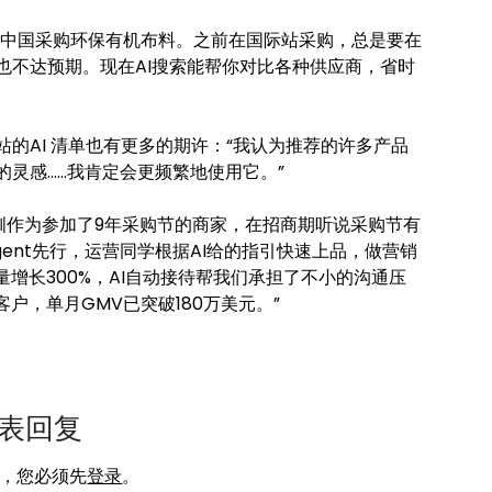
来我们都在中国采购环保有机布料。之前在国际站采购，总是要在
也不达预期。现在AI搜索能帮你对比各种供应商，省时
的AI 清单也有更多的期许：“我认为推荐的许多产品
灵感……我肯定会更频繁地使用它。”
锡钏作为参加了9年采购节的商家，在招商期听说采购节有
gent先行，运营同学根据AI给的指引快速上品，做营销
增长300%，AI自动接待帮我们承担了不小的沟通压
户，单月GMV已突破180万美元。”
表回复
，您必须先
登录
。