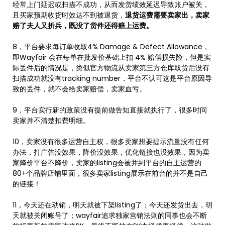
经常上门延迟或扫描不成功，从而发货绩效延迟导致账户被关，
且买家预期收货时效达不到被退货，
退货运费需要卖家出，卖家
赔了夫人又折兵，既没了货件还得赔上运费。
8，平台要求每订单收取4% Damage & Defect Allowance，
即Wayfair 会在每单在批发价基础上扣 4% 赔偿损失险，但是实
际丢件后的情况是，类似官方物流从卖家第三方仓库取货后没有
扫描成功就没有tracking number，平台不认可这是平台原因导
致的丢件，就不会给卖家赔偿，卖家血亏。
9，平台实行新的政策没有提前做告知直接就执行了，很多时间
卖家并不清楚扣费明细。
10，卖家没有很多运营自主权，很多卖家想要提示流量没有任何
办法，打广告没效果，降价没效果，优化链接也没效果，因为卖
家降价平台不降价，卖家的listing会被并到平台的自主运营的
80+个品牌店铺里面，很多卖家listing展示在前台的并不是自己
的链接！
11，今天还在动销，明天就被下架listing了；今天还发货出去，明
天就被关闭账号了；wayfair追求独家营销法则的同事也会不断