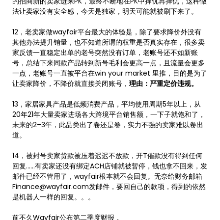
的招商新的卖家进来PK，最终不断地在PK中择优再择优，这种做
法让卖家没有安全感，今天是独家，明天可能就被刷下来了。
12，老卖家做wayfair平台最大的体验是，除了要求降价外没有
其他办法提升销量，也不知道所谓的权重是否真实存在，很多卖
家反馈一直稳定出单的老号突然没有订单，老账号还不如新账
号，总结下来同款产品转到新号毛利会更高一点，且流量会更多
一点，老账号一直被平台在win your market 里推，目的是为了
让卖家降价，不降价就直接关闭账号，
理由：严重定价违规。
13，家居家具产品是低频消费产品，平均使用周期5年以上，从
20年21年大量卖家进场各大跨境平台销售额，一下子就饱和了，
未来的2–3年，此品类出了卷还是卷，实力不强的卖家难以卷出
道。
14，被封号卖家货款被压着迟迟不放款，开T催款没有得到任何
回复……有卖家还没有绑定ACH店铺就被暂停，钱也拿不回来，发
邮件已经不管用了，wayfair根本就不会回复。无奈给财务邮箱
Finance@wayfair.com发邮件，要回自己的款项，得到的依然
是机器人一样的回复。。。
前不久Wayfair公布第二季度财报，