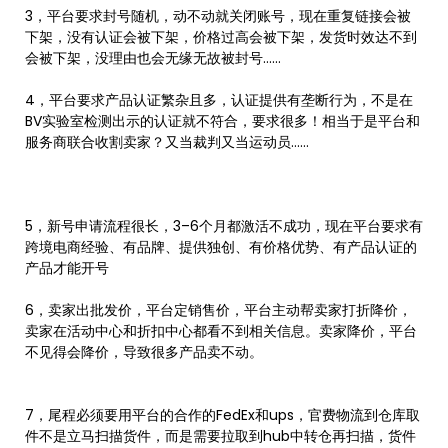
3，平台要求封号随机，动不动就关闭账号，现在重复链接会被
下架，没有认证会被下架，价格过高会被下架，发货时效达不到
会被下架，没理由也会无缘无故被封号……
4，平台要求产品认证繁杂且多，认证提供有垄断行为，不是在
BV实验室检测出示的认证就不符合，要求很多！相当于是平台和
服务商联合收割卖家？又当裁判又当运动员……
5，新号申请流程很长，3–6个月都激活不成功，现在平台要求有
跨境电商经验、有品牌、提供独创、有价格优势、有产品认证的
产品才能开号
6，卖家出批发价，平台定销售价，平台主动帮卖家打折降价，
卖家在活动中心和折扣中心都看不到相关信息。卖家降价，平台
不见得会降价，导致很多产品卖不动。
7，尾程必须要用平台的合作的FedEx和ups，官费物流到仓库取
件不是立马扫描货件，而是需要拉取到hub中转仓再扫描，货件