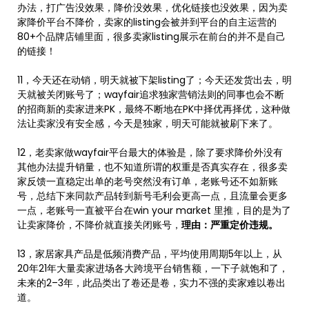
办法，打广告没效果，降价没效果，优化链接也没效果，因为卖
家降价平台不降价，卖家的listing会被并到平台的自主运营的
80+个品牌店铺里面，很多卖家listing展示在前台的并不是自己
的链接！
11，今天还在动销，明天就被下架listing了；今天还发货出去，明
天就被关闭账号了；wayfair追求独家营销法则的同事也会不断
的招商新的卖家进来PK，最终不断地在PK中择优再择优，这种做
法让卖家没有安全感，今天是独家，明天可能就被刷下来了。
12，老卖家做wayfair平台最大的体验是，除了要求降价外没有
其他办法提升销量，也不知道所谓的权重是否真实存在，很多卖
家反馈一直稳定出单的老号突然没有订单，老账号还不如新账
号，总结下来同款产品转到新号毛利会更高一点，且流量会更多
一点，老账号一直被平台在win your market 里推，目的是为了
让卖家降价，不降价就直接关闭账号，
理由：严重定价违规。
13，家居家具产品是低频消费产品，平均使用周期5年以上，从
20年21年大量卖家进场各大跨境平台销售额，一下子就饱和了，
未来的2–3年，此品类出了卷还是卷，实力不强的卖家难以卷出
道。