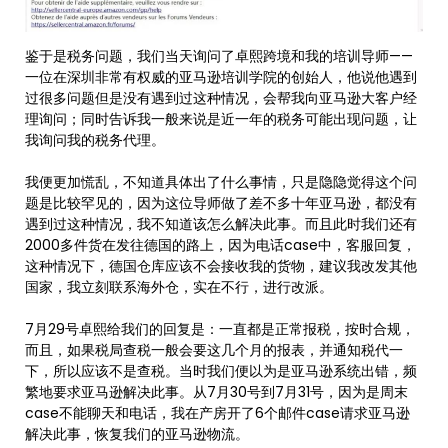
鉴于是税务问题，我们当天询问了卓熙跨境和我的培训导师——
一位在深圳非常有权威的亚马逊培训学院的创始人，他说他遇到
过很多问题但是没有遇到过这种情况，会帮我向亚马逊大客户经
理询问；同时告诉我一般来说是近一年的税务可能出现问题，让
我询问我的税务代理。
我便更加慌乱，不知道具体出了什么事情，只是隐隐觉得这个问
题是比较罕见的，因为这位导师做了差不多十年亚马逊，都没有
遇到过这种情况，我不知道该怎么解决此事。而且此时我们还有
2000多件货在发往德国的路上，因为电话case中，客服回复，
这种情况下，德国仓库应该不会接收我的货物，建议我改发其他
国家，我立刻联系海外仓，实在不行，进行改派。
7月29号卓熙给我们的回复是：一直都是正常报税，按时合规，
而且，如果税局查税一般会要这几个月的报表，并通知税代一
下，所以应该不是查税。当时我们便以为是亚马逊系统出错，频
繁地要求亚马逊解决此事。从7月30号到7月31号，因为是周末
case不能聊天和电话，我在产房开了6个邮件case请求亚马逊
解决此事，恢复我们的亚马逊物流。