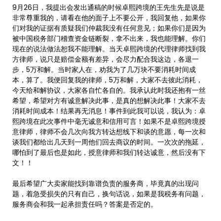
9月26日，我提出会发出通稿的时候卓熙跨境的王先生先是说是
非常尊重我的，请看在他的面子上不要公开，我回复他，如果你
们对我的证据有质疑我们仲裁我没有任何意见；如果你们是因为
被中国税务部门稽查资金链断裂，拿不出来，我也能理解。你们
现在的说法做法恕我不能理解。当天卓熙跨境的代理律师找到我
方律师，说只是赔偿金额有差异，会尽力配合我这边，各退一
步，5万和解。当时家人在，劝我为了几万块不要消耗时间成
本，算了。我便回复我的律师，5万和解，大家不去彼此消耗，
今天给和解协议，大家各自忙各自的。我承认此时我还抱有一丝
希望，希望对方有诚意解决此事，是真的想解决此事！大家不去
消耗时间成本！结果再无消息！事件到此我可以说，我认为：卓
熙跨境在此次事件中毫无诚意和信用可言！如果不是卓熙跨境授
意律师，律师不会几次向我方转达想线下和谈的意愿，每一次和
谈我们都给出几天到一周他们回去商议的时间。一次次的拖延，
哪怕到了最后也是如此，授意律师和我们转达诚意，然后没有下
文！！
最后希望广大卖家能找到靠谱负责的服务商，毕竟真的出现问
题，着急受损失的只有自己，换句话说，如果是我税务有问题，
服务商会和我一起承担责任吗？答案是否定的。