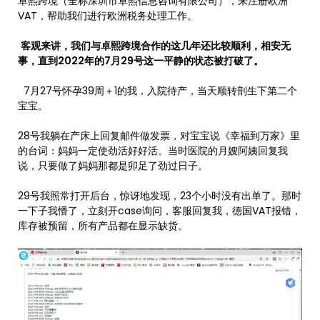
卓熙跨境（全称深圳市卓熙信息咨询有限公司），来注册欧洲
VAT，帮助我们进行欧洲税务处理工作。
客观来讲，我们与卓熙跨境合作的这几年还比较顺利，相安无
事，直到2022年的7月29号这一平静的状态被打破了。
7月27号怀孕39周＋1的我，入院待产，当天顺转剖生下第二个
宝宝。
28号我躺在产床上回复邮件做发票，对宝宝说《幸福到万家》里
的台词：妈妈一定使劲活好好活。当时医院的月嫂阿姨回复我
说，只要做了妈妈那都是卯足了劲过日子。
29号我照常打开后台，惊讶地发现，23个小时没有出单了。那时
一下子我懵了，立刻开case询问，客服回复我，德国VAT报错，
库存被预留，所有产品都在显示缺货。