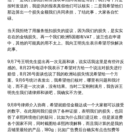
按时发送的，我提供的报表真假他们可以核实；二是我希望他们
那边算出一个损失金额我们共同承担，了结此事，大家各自忙
碌。
当天我拒绝了用服务抵扣损失的提议，因为我们的损失，是实实
在在的金钱损失。再一个我们欧洲5国都有VAT，波兰也在申请
中，其他的可能真的用不太上。我向王明先生表示希望尽快解决
此事。
9月7号王明先生提出再一次见面和谈，说实话我这里是有些许反
感的。8月23号电话中我表示了希望对方给一个说法对损失进行
赔偿，8月26号面谈也说了我的欧洲站损失情况希望给一个方
案。9月6号统计表发出，我希望他们核对，哪里有问题和我讨
论，而不是一次次谈，没有结果。当时二宝刚刚满月，我告诉王
明先生我们请律师和谈吧，我确实不方便。
9月8号律师介入协商，希望就赔偿金额达成一个大家都可以接受
的数字。在此期间我们提供了各种证据，表明我们的损失，也回
答了卓熙跨境他们的疑问，比如为什么我们是泛欧，但是派送费
各个国家不同，同时截图给卓熙跨境解释，而且我计算的是我的
店铺里最轻的产品，180g；比如广告费后台确实有点击扣费等