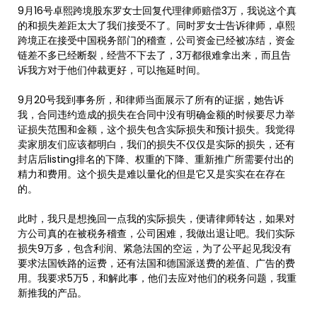
9月16号卓熙跨境股东罗女士回复代理律师赔偿3万，我说这个真
的和损失差距太大了我们接受不了。同时罗女士告诉律师，卓熙
跨境正在接受中国税务部门的稽查，公司资金已经被冻结，资金
链差不多已经断裂，经营不下去了，3万都很难拿出来，而且告
诉我方对于他们仲裁更好，可以拖延时间。
9月20号我到事务所，和律师当面展示了所有的证据，她告诉
我，合同违约造成的损失在合同中没有明确金额的时候要尽力举
证损失范围和金额，这个损失包含实际损失和预计损失。我觉得
卖家朋友们应该都明白，我们的损失不仅仅是实际的损失，还有
封店后listing排名的下降、权重的下降、重新推广所需要付出的
精力和费用。这个损失是难以量化的但是它又是实实在在存在
的。
此时，我只是想挽回一点我的实际损失，便请律师转达，如果对
方公司真的在被税务稽查，公司困难，我做出退让吧。我们实际
损失9万多，包含利润、紧急法国的空运，为了公平起见我没有
要求法国铁路的运费，还有法国和德国派送费的差值、广告的费
用。我要求5万5，和解此事，他们去应对他们的税务问题，我重
新推我的产品。