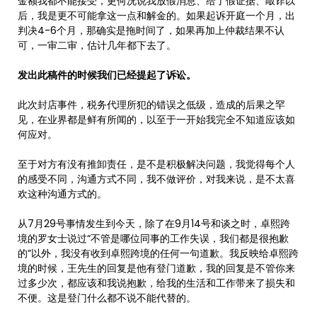
金额我都不能接受，更何况说我放假消息、给了假证据、敲诈以
后，我是更不可能拿这一点和解金的。如果起诉开庭一个月，出
判决4-6个月，那确实是拖时间了，如果再加上仲裁结果不认
可，一审二审，估计几年都下去了。
发出此稿件的时候我们已经提起了诉讼。
此次封店事件，税务代理所犯的错误之低级，造成的后果之罕
见，在业界都是鲜有所闻的，以至于一开始我完全不知道应该如
何应对。
至于对方有没有推卸责任，是不是积极解决问题，我觉得每个人
的感受不同，沟通方式不同，我不做评价，对我来说，是不太喜
欢这种沟通方式的。
从7月29号事情发生到今天，除了在9月14号和谈之时，卓熙跨
境的罗女士说过“不管是哪位同事的工作失误，我们都是很抱歉
的”以外，我没有收到卓熙跨境的任何一句道歉。我反映给卓熙跨
境的时候，王先生的回复是他有登门道歉，我的回复是不管你来
过多少次，都应该和我说抱歉，给我的生活和工作带来了损失和
不便。这是登门什么都不说不能代替的。