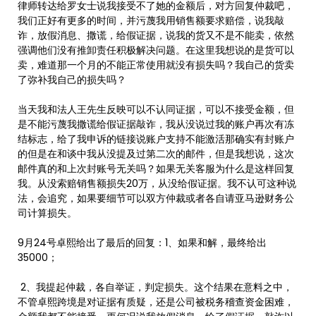
律师转达给罗女士说我接受不了她的金额后，对方回复仲裁吧，
我们正好有更多的时间，并污蔑我用销售额要求赔偿，说我敲
诈，放假消息、撒谎，给假证据，说我的货又不是不能卖，依然
强调他们没有推卸责任积极解决问题。在这里我想说的是货可以
卖，难道那一个月的不能正常使用就没有损失吗？我自己的货卖
了弥补我自己的损失吗？
当天我和法人王先生反映可以不认同证据，可以不接受金额，但
是不能污蔑我撒谎给假证据敲诈，我从没说过我的账户再次有冻
结标志，给了我申诉的链接说账户支持不能激活那确实有封账户
的但是在和谈中我从没提及过第二次的邮件，但是我想说，这次
邮件真的和上次封账号无关吗？如果无关客服为什么是这样回复
我。从没索赔销售额损失20万，从没给假证据。我不认可这种说
法，会追究，如果要细节可以双方仲裁或者各自请亚马逊财务公
司计算损失。
9月24号卓熙给出了最后的回复：1、如果和解，最终给出
35000；
2、我提起仲裁，各自举证，判定损失。这个结果在意料之中，
不管卓熙跨境是对证据有质疑，还是公司被税务稽查资金困难，