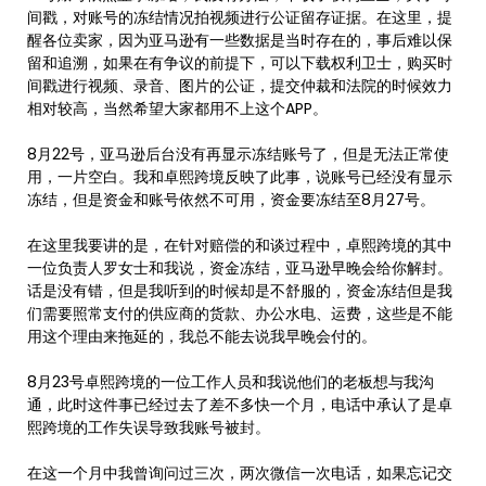
间戳，对账号的冻结情况拍视频进行公证留存证据。在这里，提
醒各位卖家，因为亚马逊有一些数据是当时存在的，事后难以保
留和追溯，如果在有争议的前提下，可以下载权利卫士，购买时
间戳进行视频、录音、图片的公证，提交仲裁和法院的时候效力
相对较高，当然希望大家都用不上这个APP。
8月22号，亚马逊后台没有再显示冻结账号了，但是无法正常使
用，一片空白。我和卓熙跨境反映了此事，说账号已经没有显示
冻结，但是资金和账号依然不可用，资金要冻结至8月27号。
在这里我要讲的是，在针对赔偿的和谈过程中，卓熙跨境的其中
一位负责人罗女士和我说，资金冻结，亚马逊早晚会给你解封。
话是没有错，但是我听到的时候却是不舒服的，资金冻结但是我
们需要照常支付的供应商的货款、办公水电、运费，这些是不能
用这个理由来拖延的，我总不能去说我早晚会付的。
8月23号卓熙跨境的一位工作人员和我说他们的老板想与我沟
通，此时这件事已经过去了差不多快一个月，电话中承认了是卓
熙跨境的工作失误导致我账号被封。
在这一个月中我曾询问过三次，两次微信一次电话，如果忘记交