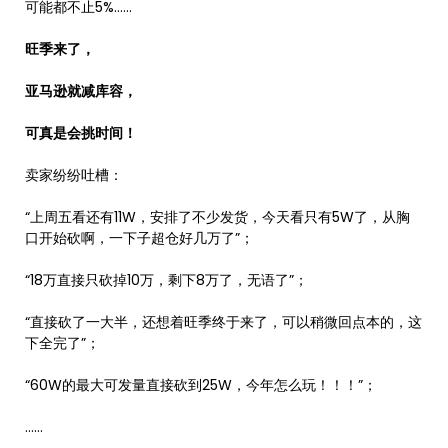
可能都不止5%……
旺季来了，
亚马逊就减库容，
可真是会挑时间！
卖家纷纷吐槽：
“上周五看还有11W，安排了不少发货，今天看只有5W了，从胸
口开始砍啊，一下子超仓好几万了”；
“18万直接只砍掉10万，剩下8万了，无语了”；
“直接砍了一大半，还想着旺季终于来了，可以稍微回点本的，这
下全完了”；
“60W的最大可发量直接砍到25W，今年怎么玩！！！”；
……