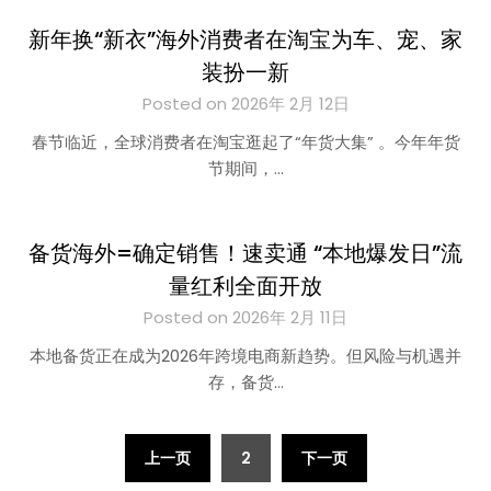
新年换“新衣”海外消费者在淘宝为车、宠、家
装扮一新
Posted on 2026年 2月 12日
春节临近，全球消费者在淘宝逛起了“年货大集” 。今年年货
节期间，…
备货海外=确定销售！速卖通 “本地爆发日”流
量红利全面开放
Posted on 2026年 2月 11日
本地备货正在成为2026年跨境电商新趋势。但风险与机遇并
存，备货…
文
上一页
2
下一页
章